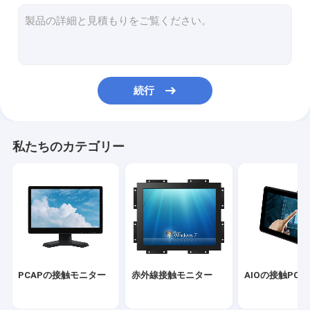
赤外線タッチ画面
産業ディスプレイ・モニター
鋸の接触モニター
続行
PCAPの接触ホイル
表示を広告する屋外LCD
私たちのカテゴリー
タッチ画面の教授板
TFT LCDのパネル
表面の音波のタッチ画面
抵抗タッチ画面
PCAPの接触モニター
赤外線接触モニター
AIOの接触PC
曲げられたタッチ画面のモニター