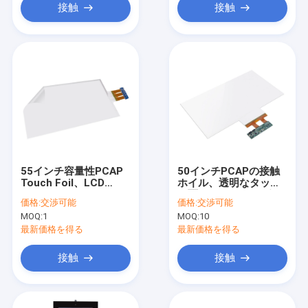
接触
接触
55インチ容量性PCAP
50インチPCAPの接触
Touch Foil、LCD
ホイル、透明なタッチ
Touch Screen Foil
画面のフィルム20ポイ
価格:
交渉可能
価格:
交渉可能
Film
ントの
MOQ:
1
MOQ:
10
最新価格を得る
最新価格を得る
接触
接触