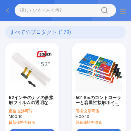
すべてのプロダクト
(179)
52インチのナノの多接
60" Sisのコントローラ
触フィルムの透明な防
ーと容量性接触ホイル
水ちり止め
のフィルムの高い感受
価格:
交渉可能
価格:
交渉可能
性
MOQ:
10
MOQ:
10
最新価格を得る
最新価格を得る