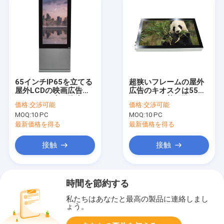
65インチIP65を立てる
超狭いフレームの屋外
屋外LCDの映画広告の
広告のキオスクは55イ
キオスクの床は防水す
ンチすぐに熱を散らす
価格:
交渉可能
価格:
交渉可能
る
MOQ:
10 PC
MOQ:
10 PC
最新価格を得る
最新価格を得る
接触
接触
時間を節約する
私たちはあなたと最高の製品に連絡しまし
ょう。