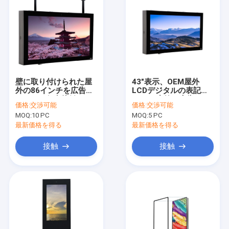
壁に取り付けられた屋
43"表示、OEM屋外
外の86インチを広告す
LCDデジタルの表記
るための任意接触LCD
6msの応答を広告する
価格:
交渉可能
価格:
交渉可能
スクリーン
屋外LCD
MOQ:
10 PC
MOQ:
5 PC
最新価格を得る
最新価格を得る
接触
接触
ホーム
製品
企業情報