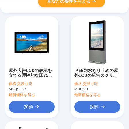
あなたの要件を与える
屋外広告LCDの表示を
IP65防水ちり止めの屋
立てる理性的な床75イ
外LCDの広告スクリー
ンチ
ン55インチ
価格:
交渉可能
価格:
交渉可能
MOQ:
1 PC
MOQ:
10
最新価格を得る
最新価格を得る
接触
接触