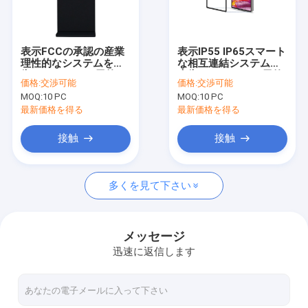
会社案内
品質管理
表示FCCの承認の産業
表示IP55 IP65スマート
理性的なシステムを広
な相互連結システムを
お問い合わせ
告する43インチ屋外
広告する86インチ屋外
価格:
交渉可能
価格:
交渉可能
LCD
LCD
MOQ:
10 PC
MOQ:
10 PC
ニュース
最新価格を得る
最新価格を得る
すべての場合
接触
接触
多くを見て下さい
PCAPの接触モニター
赤外線接触モニター
メッセージ
迅速に返信します
AIOの接触PC
PCAPのタッチ画面