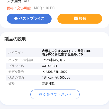
ンチ屋外LCD
価格：交渉可能
MOQ：10 PC
ベストプライス
接触
製品の説明
,
表示を広告する43インチ屋外LCD
ハイライト
表示FCCを広告する屋外LCD
パッケージの詳細
1つの木枠でセット1
ブランド名
CJTOUCH
モデル番号
IK-430S-F5N-2000
供給の能力
1週あたりの500pcs
価格
交渉可能
多くを見て下さい