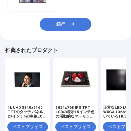
続行
推薦されたプロダクト
4k UHD 3840x2160
1024x768 IPS TFT
正常なLED LVD
TFTのタッチ パネル、
LCDの表示15インチ色
WXGA 1366*
27インチ4の車線LCD
の活動的なマトリック
いている18.5
TFTの表示パネル800
スSi
30ピンIPS LC
cd/m2
ル スクリーン
ベストプライス
ベストプライス
ベストプラ