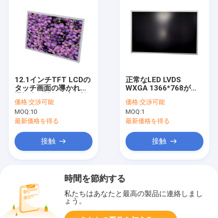
12.1インチTFT LCDの
正常なLED LVDS
タッチ画面の導かれた
WXGA 1366*768が付
運転者は等級の広い視
いている18.5のインチ
価格:
交渉可能
価格:
交渉可能
野角を統合した
30ピンIPS LCDのパネ
MOQ:
10
MOQ:
1
ル スクリーン
最新価格を得る
最新価格を得る
接触
接触
時間を節約する
私たちはあなたと最高の製品に連絡しまし
ょう。