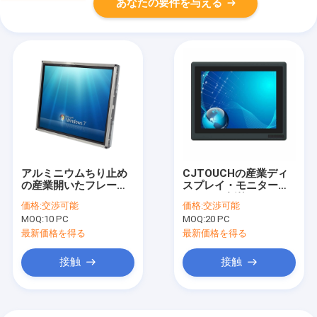
あなたの要件を与える
アルミニウムちり止め
CJTOUCHの産業ディ
の産業開いたフレーム
スプレイ・モニター、
LCDのモニター19イン
12.1Inch抵抗タッチ画
価格:
交渉可能
価格:
交渉可能
チDC 12V力
面のモニター
MOQ:
10 PC
MOQ:
20 PC
最新価格を得る
最新価格を得る
接触
接触