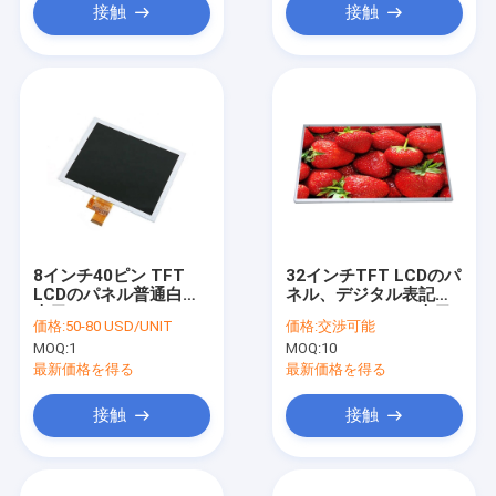
接触
接触
8インチ40ピン TFT
32インチTFT LCDのパ
LCDのパネル普通白い
ネル、デジタル表記の
表示モードのSi TM
ためのAUO IPSの表示
価格:
50-80 USD/UNIT
価格:
交渉可能
パネル
MOQ:
1
MOQ:
10
最新価格を得る
最新価格を得る
接触
接触