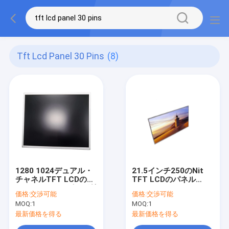
Tft Lcd Panel 30 Pins
(8)
1280 1024デュアル・
21.5インチ250のNit
チャネルTFT LCDのパ
TFT LCDのパネル
ネル、17 30のピンが付
1920x1080 Lvds 30は
価格:
交渉可能
価格:
交渉可能
いているインチLVDS
IPS完全なHDをピンで
MOQ:
1
MOQ:
1
LCDの表示
止める
最新価格を得る
最新価格を得る