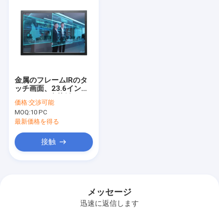
金属のフレームIRのタ
ッチ画面、23.6インチ
6pointsの多接触LCD
価格:
交渉可能
スクリーン
MOQ:
10 PC
最新価格を得る
接触
メッセージ
迅速に返信します