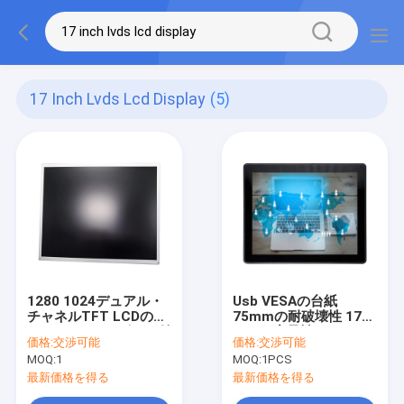
17 Inch Lvds Lcd Display
(5)
1280 1024デュアル・
Usb VESAの台紙
チャネルTFT LCDのパ
75mmの耐破壊性 17イ
ネル、17 30のピンが付
ンチの容量性PCAPの
価格:
交渉可能
価格:
交渉可能
いているインチLVDS
タッチ画面
MOQ:
1
MOQ:
1PCS
LCDの表示
最新価格を得る
最新価格を得る