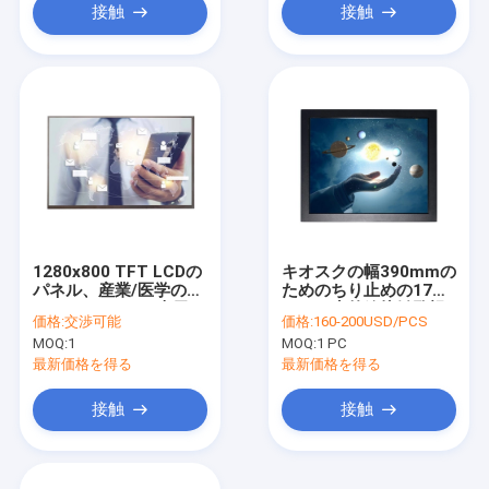
接触
接触
1280x800 TFT LCDの
キオスクの幅390mmの
パネル、産業/医学の
ためのちり止めの17イ
10.1の」LVDSの表示パ
ンチの赤外線接触監視
価格:
交渉可能
価格:
160-200USD/PCS
ネルの
テレビ
MOQ:
1
MOQ:
1 PC
最新価格を得る
最新価格を得る
接触
接触