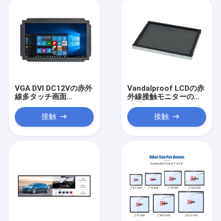
VGA DVI DC12Vの赤外
Vandalproof LCDの赤
線多タッチ画面
外線接触モニターの防
250cd/M2接触4ポイン
眩開いたフレーム
トの
接触
接触