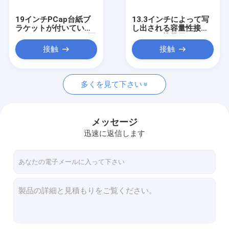
19インチPCap台紙ブ
13.3インチによって写
ラケットが付いている
し出される容量性接触
10ポイント タッチ画面
モニター携帯用LCDス
のモニター
クリーンの多接触
接触
接触
多くを見て下さい
メッセージ
迅速に返信します
ホーム
製品
企業情報