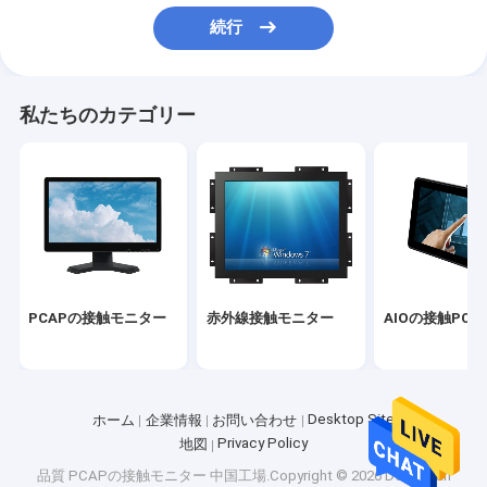
会社案内
続行
品質管理
私たちのカテゴリー
お問い合わせ
ニュース
すべての場合
PCAPの接触モニター
PCAPの接触モニター
赤外線接触モニター
AIOの接触PC
赤外線接触モニター
AIOの接触PC
Desktop Site
ホーム
企業情報
お問い合わせ
Privacy Policy
地図
PCAPのタッチ画面
品質
PCAPの接触モニター
中国工場.Copyright © 2026 Dongguan