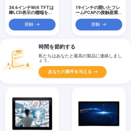
34.6インチWifi TFTは
19インチの開いたフレ
棒LCD表示の棚端を伸
ームPCAPの接触産業
ばした棒LCDスクリー
表示容量性タッチスク
ンを伸ばした
リーンのモニター
接触
接触
時間を節約する
私たちはあなたと最高の製品に連絡しまし
ょう。
あなたの要件を与える