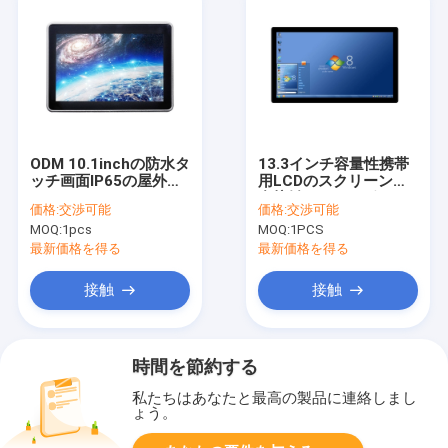
ODM 10.1inchの防水タ
13.3インチ容量性携帯
ッチ画面IP65の屋外の
用LCDのスクリーンの
タッチスクリーンのモ
多接触60Hz 10ポイン
価格:
交渉可能
価格:
交渉可能
ニター
トの
MOQ:
1pcs
MOQ:
1PCS
最新価格を得る
最新価格を得る
接触
接触
時間を節約する
私たちはあなたと最高の製品に連絡しまし
ょう。