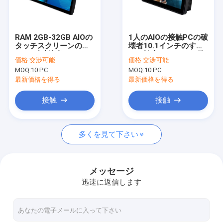
会社案内
品質管理
RAM 2GB-32GB AIOの
1人のAIOの接触PCの破
タッチスクリーンの
壊者10.1インチのすべ
お問い合わせ
PC、反破壊者23.8" 1
てを検査するODMを防
価格:
交渉可能
価格:
交渉可能
つの接触卓上のすべて
水しなさい
MOQ:
10 PC
MOQ:
10 PC
ニュース
最新価格を得る
最新価格を得る
すべての場合
接触
接触
多くを見て下さい
PCAPの接触モニター
赤外線接触モニター
メッセージ
迅速に返信します
AIOの接触PC
PCAPのタッチ画面