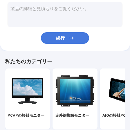
赤外線タッチ画面
産業ディスプレイ・モニター
鋸の接触モニター
続行
PCAPの接触ホイル
表示を広告する屋外LCD
私たちのカテゴリー
タッチ画面の教授板
TFT LCDのパネル
表面の音波のタッチ画面
抵抗タッチ画面
PCAPの接触モニター
赤外線接触モニター
AIOの接触PC
曲げられたタッチ画面のモニター