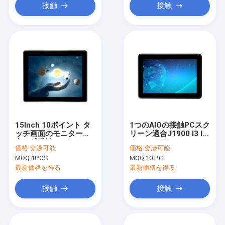
接触
接触
15Inch 10ポイント タ
1つのAIOの接触PCスク
ッチ画面のモニター、
リーン適合J1900 I3 I5
高い感受性PCAPのタ
I7 CPU 10.1inchの
価格:
交渉可能
価格:
交渉可能
ッチスクリーン
OEMすべて50-60のHz
MOQ:
1PCS
MOQ:
10 PC
最新価格を得る
最新価格を得る
接触
接触