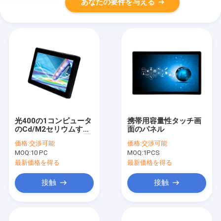
あなたの要件を与える
光400の1コンピュータ
携帯用容量性タッチ画
のCd/M2セリウムすべ
面のパネル
て、ODMのタッチ画面
価格:
交渉可能
価格:
交渉可能
AIOの卓上
MOQ:
10 PC
MOQ:
1PCS
最新価格を得る
最新価格を得る
接触
接触