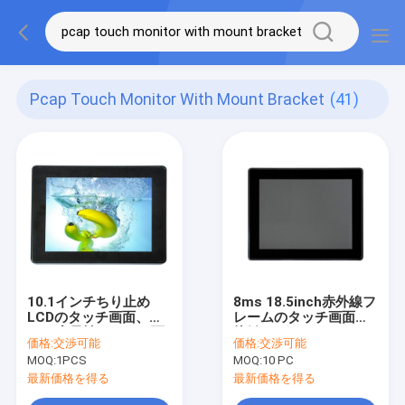
Pcap Touch Monitor With Mount Bracket
(41)
10.1インチちり止め
8ms 18.5inch赤外線フ
LCDのタッチ画面、
レームのタッチ画面多
3.3V容量性タッチ画面
接触10ポイントの
価格:
交渉可能
価格:
交渉可能
のモニター
MOQ:
1PCS
MOQ:
10 PC
最新価格を得る
最新価格を得る