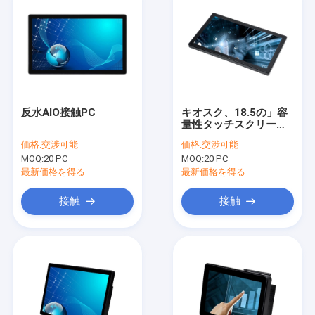
反水AIO接触PC
キオスク、18.5の」容
量性タッチスクリーン
のPCのための1 PCの
価格:
交渉可能
価格:
交渉可能
FCCの多接触すべて
MOQ:
20 PC
MOQ:
20 PC
最新価格を得る
最新価格を得る
接触
接触
ホーム
製品
企業情報