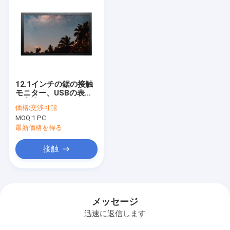
12.1インチの鋸の接触
モニター、USBの表面
の音波のタッチスクリ
価格:
交渉可能
ーン1024×768
MOQ:
1 PC
最新価格を得る
接触
メッセージ
迅速に返信します