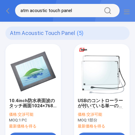
Atm Acoustic Touch Panel
(5)
10.4inch防水表面波の
USBのコントローラー
タッチ画面1024×768
が付いている単一の接
開いたフレーム
触表面波のタッチ画面
価格:
交渉可能
価格:
交渉可能
19inch
MOQ:
1 PC
MOQ:
1部分
最新価格を得る
最新価格を得る