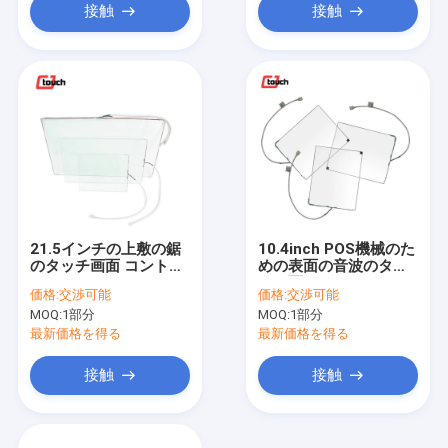
接触
接触
21.5インチの上敷の鋸
10.4inch POS機械のた
のタッチ画面 コントロ
めの表面の音波のタッ
ーラーおよびUSBケー
チ画面5V
価格:
交渉可能
価格:
交渉可能
ブルが付いている1つの
MOQ:
1部分
MOQ:
1部分
接触ポイント
最新価格を得る
最新価格を得る
接触
接触