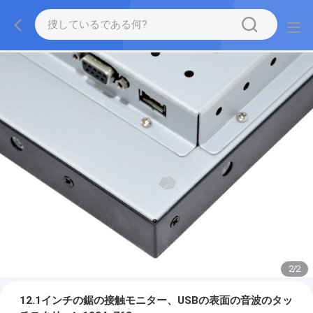
2
/
2
12.1インチの鋸の接触モニター、USBの表面の音波のタッ