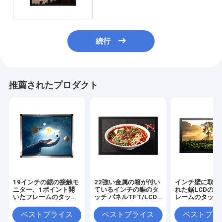
続行
推薦されたプロダクト
19インチの鋸の接触モ
22強い金属の箱が付い
インチ壁に取り
ニター、1ポイント開
ているインチの鋸のタ
れた鋸LCDの開
いたフレームのタッチ
ッチ パネルTFT/LCD
レームのタッチ
画面のモニター
の表示
ーンのモニター2
ベストプライス
ベストプライス
ベストプラ