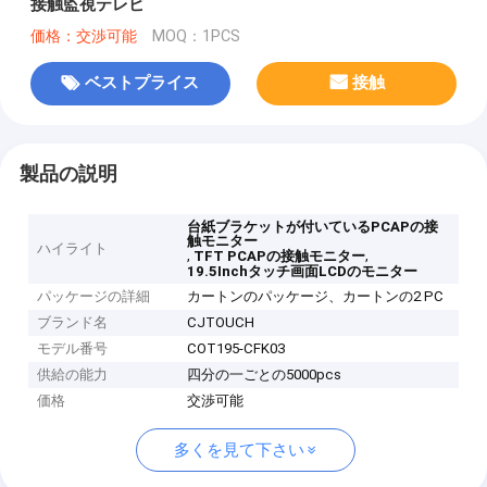
接触監視テレビ
価格：交渉可能
MOQ：1PCS
ベストプライス
接触
製品の説明
台紙ブラケットが付いているPCAPの接
触モニター
ハイライト
,
,
TFT PCAPの接触モニター
19.5Inchタッチ画面LCDのモニター
パッケージの詳細
カートンのパッケージ、カートンの2 PC
ブランド名
CJTOUCH
モデル番号
COT195-CFK03
供給の能力
四分の一ごとの5000pcs
価格
交渉可能
多くを見て下さい