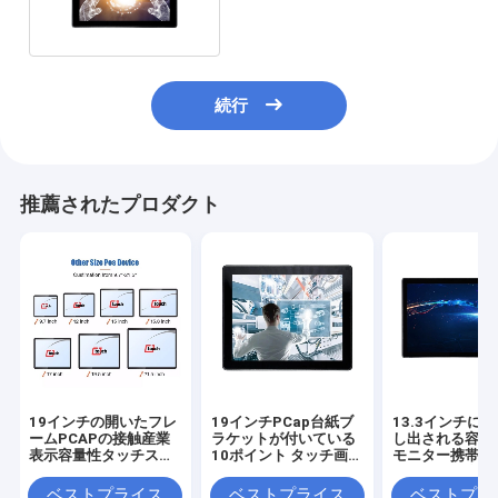
続行
推薦されたプロダクト
19インチの開いたフレ
19インチPCap台紙ブ
13.3インチに
ームPCAPの接触産業
ラケットが付いている
し出される容量
表示容量性タッチスク
10ポイント タッチ画面
モニター携帯用L
リーンのモニター
のモニター
クリーンの多接
ベストプライス
ベストプライス
ベストプラ