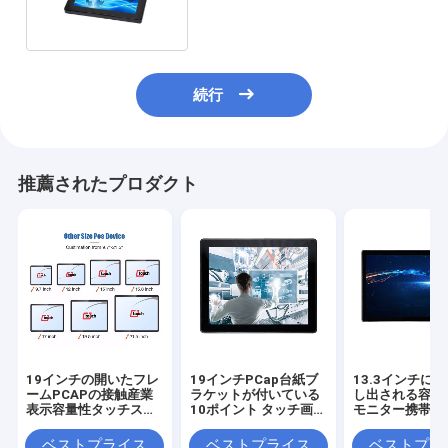
続行
推薦されたプロダクト
19インチの開いたフレ
19インチPCap台紙ブ
13.3インチに
ームPCAPの接触産業
ラケットが付いている
し出される容量
表示容量性タッチスク
10ポイント タッチ画面
モニター携帯用L
リーンのモニター
のモニター
クリーンの多接
ベストプライス
ベストプライス
ベストプラ