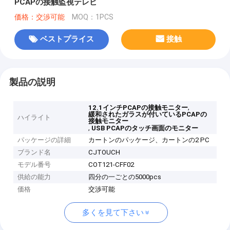
PCAPの接触監視テレビ
価格：交渉可能
MOQ：1PCS
ベストプライス
接触
製品の説明
,
12.1インチPCAPの接触モニター
緩和されたガラスが付いているPCAPの
ハイライト
接触モニター
,
USB PCAPのタッチ画面のモニター
パッケージの詳細
カートンのパッケージ、カートンの2 PC
ブランド名
CJTOUCH
モデル番号
COT121-CFF02
供給の能力
四分の一ごとの5000pcs
価格
交渉可能
多くを見て下さい