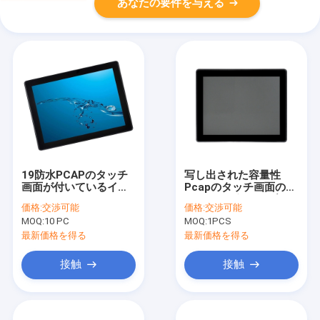
あなたの要件を与える
19防水PCAPのタッチ
写し出された容量性
画面が付いているイン
Pcapのタッチ画面のモ
チRK3288 RK3399 AIO
ニター10ポイント多タ
価格:
交渉可能
価格:
交渉可能
の接触PC
ッチ画面
MOQ:
10 PC
MOQ:
1PCS
最新価格を得る
最新価格を得る
接触
接触