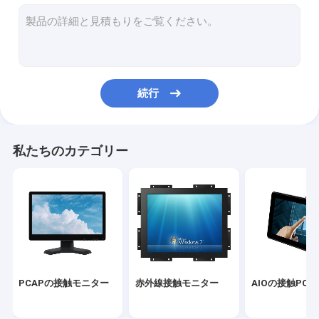
赤外線タッチ画面
産業ディスプレイ・モニター
鋸の接触モニター
続行
PCAPの接触ホイル
表示を広告する屋外LCD
私たちのカテゴリー
タッチ画面の教授板
TFT LCDのパネル
表面の音波のタッチ画面
抵抗タッチ画面
PCAPの接触モニター
赤外線接触モニター
AIOの接触PC
曲げられたタッチ画面のモニター