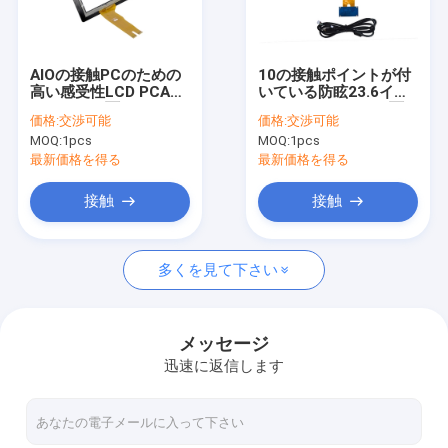
会社案内
品質管理
AIOの接触PCのための
10の接触ポイントが付
高い感受性LCD PCAP
いている防眩23.6イン
お問い合わせ
のタッチ画面のパネル
チPCAPのタッチ画面
価格:
交渉可能
価格:
交渉可能
15.6インチ
のパネル
MOQ:
1pcs
MOQ:
1pcs
ニュース
最新価格を得る
最新価格を得る
すべての場合
接触
接触
多くを見て下さい
PCAPの接触モニター
赤外線接触モニター
メッセージ
迅速に返信します
AIOの接触PC
PCAPのタッチ画面