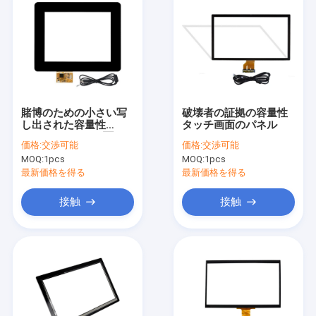
賭博のための小さい写
破壊者の証拠の容量性
し出された容量性
タッチ画面のパネル
PCAPのタッチ画面は
価格:
交渉可能
価格:
交渉可能
8.4インチを機械で造る
MOQ:
1pcs
MOQ:
1pcs
最新価格を得る
最新価格を得る
接触
接触
ホーム
製品
企業情報