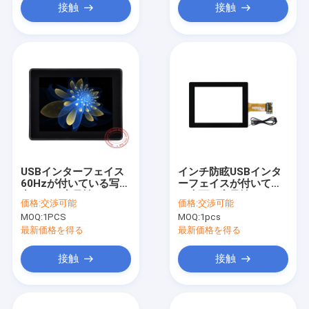
接触
接触
USBインターフェイス
インチ防眩USBインタ
60Hzが付いている写し
ーフェイスが付いてい
出された容量性10ポイ
る表面の容量性PCAP
価格:
交渉可能
価格:
交渉可能
ント多タッチ画面
のタッチ画面のモニタ
MOQ:
1PCS
MOQ:
1pcs
ー10.4
最新価格を得る
最新価格を得る
接触
接触