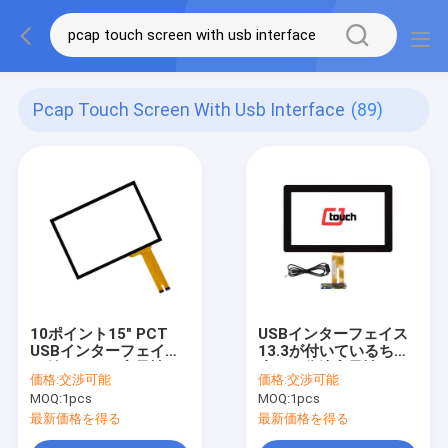
Pcap Touch Screen With Usb Interface
(89)
10ポイント15" PCT
USBインターフェイス
USBインターフェイス
13.3が付いているちり
が付いている容量性
止めの分岐容量性
価格:
交渉可能
価格:
交渉可能
PCAPのタッチ画面
PCAPのタッチ画面」
MOQ:
1pcs
MOQ:
1pcs
最新価格を得る
最新価格を得る