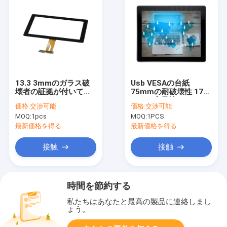
13.3 3mmのガラス破
Usb VESAの台紙
壊者の証拠が付いてい
75mmの耐破壊性 17イ
るインチ10ポイント
ンチの容量性PCAPの
価格:
交渉可能
価格:
交渉可能
PCAPタッチ画面
タッチ画面
MOQ:
1pcs
MOQ:
1PCS
最新価格を得る
最新価格を得る
接触
接触
時間を節約する
私たちはあなたと最高の製品に連絡しまし
ょう。