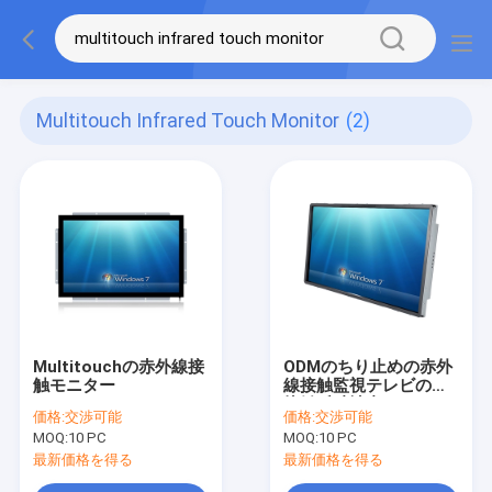
Multitouch Infrared Touch Monitor
(2)
Multitouchの赤外線接
ODMのちり止めの赤外
触モニター
線接触監視テレビの多
接触反破壊者
価格:
交渉可能
価格:
交渉可能
MOQ:
10 PC
MOQ:
10 PC
最新価格を得る
最新価格を得る