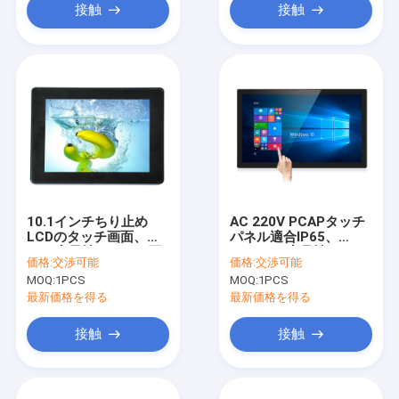
接触
接触
10.1インチちり止め
AC 220V PCAPタッチ
LCDのタッチ画面、
パネル適合IP65、
3.3V容量性タッチ画面
32Inchは容量性タッチ
価格:
交渉可能
価格:
交渉可能
のモニター
画面のモニターを写し
MOQ:
1PCS
MOQ:
1PCS
出した
最新価格を得る
最新価格を得る
接触
接触