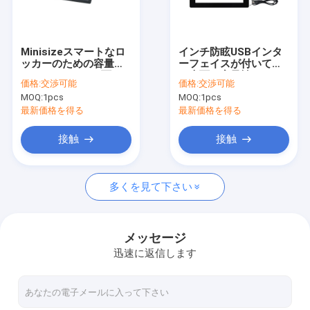
会社案内
品質管理
Minisizeスマートなロ
インチ防眩USBインタ
ッカーのための容量性
ーフェイスが付いてい
お問い合わせ
PCAPのタッチ画面
る表面の容量性PCAP
価格:
交渉可能
価格:
交渉可能
10.4インチ
のタッチ画面のモニタ
MOQ:
1pcs
MOQ:
1pcs
ー10.4
ニュース
最新価格を得る
最新価格を得る
すべての場合
接触
接触
多くを見て下さい
PCAPの接触モニター
赤外線接触モニター
メッセージ
迅速に返信します
AIOの接触PC
PCAPのタッチ画面