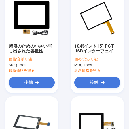
賭博のための小さい写
10ポイント15" PCT
し出された容量性
USBインターフェイス
PCAPのタッチ画面は
が付いている容量性
価格:
交渉可能
価格:
交渉可能
8.4インチを機械で造る
PCAPのタッチ画面
MOQ:
1pcs
MOQ:
1pcs
最新価格を得る
最新価格を得る
接触
接触
ホーム
製品
企業情報