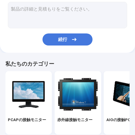
赤外線タッチ画面
産業ディスプレイ・モニター
鋸の接触モニター
続行
PCAPの接触ホイル
表示を広告する屋外LCD
私たちのカテゴリー
タッチ画面の教授板
TFT LCDのパネル
表面の音波のタッチ画面
抵抗タッチ画面
PCAPの接触モニター
赤外線接触モニター
AIOの接触PC
曲げられたタッチ画面のモニター