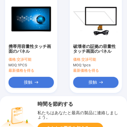
携帯用容量性タッチ画
破壊者の証拠の容量性
面のパネル
タッチ画面のパネル
価格:
交渉可能
価格:
交渉可能
MOQ:
1PCS
MOQ:
1pcs
最新価格を得る
最新価格を得る
接触
接触
時間を節約する
私たちはあなたと最高の製品に連絡しまし
ょう。