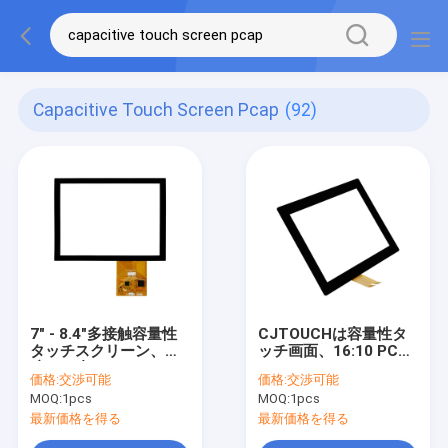
Capacitive Touch Screen Pcap
(92)
7" - 8.4"多接触容量性
CJTOUCHは容量性タ
タッチスクリーン、防
ッチ画面、16:10 PCAP
眩ちり止めのタッチ画
のタッチ パネル12.1
価格:
交渉可能
価格:
交渉可能
面PCAP
の」耐久財を写し出し
MOQ:
1pcs
MOQ:
1pcs
た
最新価格を得る
最新価格を得る