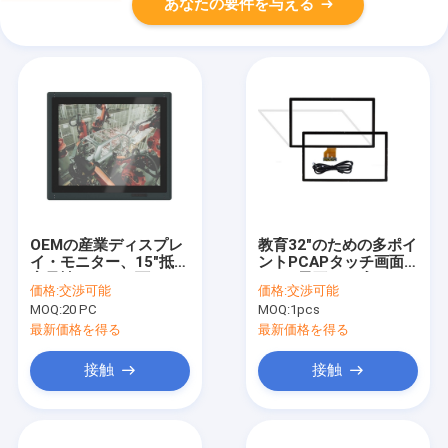
あなたの要件を与える
OEMの産業ディスプレ
教育32"のための多ポイ
イ・モニター、15"抵抗
ントPCAPタッチ画面-
容量性タッチ画面
55"は電圧5Vを入れた
価格:
交渉可能
価格:
交渉可能
1024x768
MOQ:
20 PC
MOQ:
1pcs
最新価格を得る
最新価格を得る
接触
接触