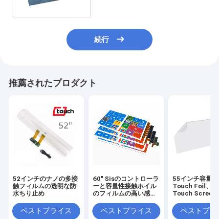
続行
推薦されたプロダクト
52インチのナノの多接
60" Sisのコントローラ
55インチ容量性
触フィルムの透明な防
ーと容量性接触ホイル
Touch Foil、L
水ちり止め
のフィルムの高い感受
Touch Screen 
性
Film
ベストプライス
ベストプライス
ベストプラ